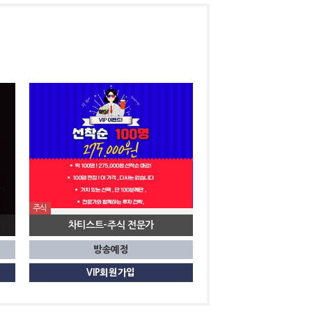
주식
차티스트-주식
방송예정
VIP회원가입