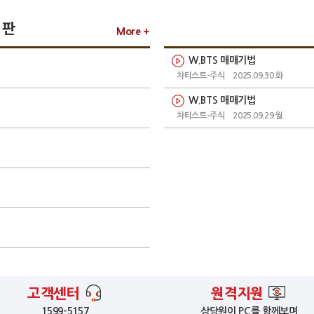
시판
More +
W.BTS 매매기법
차티스트-주식
2025.09.30
화
W.BTS 매매기법
차티스트-주식
2025.09.29
월
고객센터
원격지원
1599-5157
상담원이 PC를 함께보며