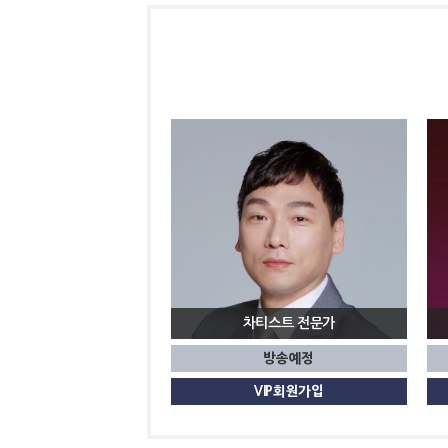
차티스트
방송예정
VIP회원가입